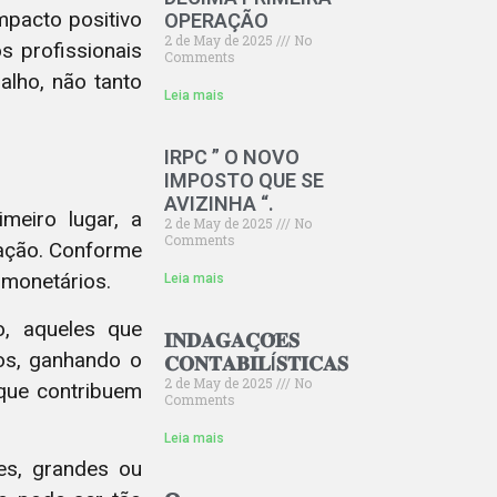
mpacto positivo
OPERAÇÃO
2 de May de 2025
No
s profissionais
Comments
lho, não tanto
Leia mais
IRPC ” O NOVO
IMPOSTO QUE SE
AVIZINHA “.
imeiro lugar, a
2 de May de 2025
No
Comments
zação. Conforme
 monetários.
Leia mais
o, aqueles que
𝐈𝐍𝐃𝐀𝐆𝐀𝐂̧𝐎̃𝐄𝐒
os, ganhando o
𝐂𝐎𝐍𝐓𝐀𝐁𝐈𝐋Í𝐒𝐓𝐈𝐂𝐀𝐒
2 de May de 2025
No
que contribuem
Comments
Leia mais
es, grandes ou