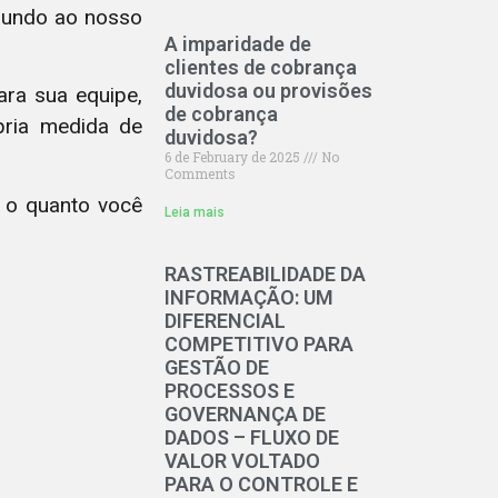
 mundo ao nosso
A imparidade de
clientes de cobrança
duvidosa ou provisões
ara sua equipe,
de cobrança
pria medida de
duvidosa?
6 de February de 2025
No
Comments
 o quanto você
Leia mais
RASTREABILIDADE DA
INFORMAÇÃO: UM
DIFERENCIAL
COMPETITIVO PARA
GESTÃO DE
PROCESSOS E
GOVERNANÇA DE
DADOS – FLUXO DE
VALOR VOLTADO
PARA O CONTROLE E