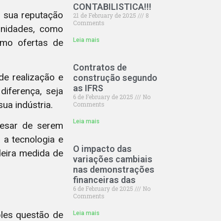
CONTABILISTICA!!!
r sua reputação
21 de February de 2025
8
Comments
unidades, como
Leia mais
smo ofertas de
Contratos de
de realização e
construção segundo
as IFRS
iferença, seja
6 de February de 2025
No
ua indústria.
Comments
Leia mais
pesar de serem
 a tecnologia e
O impacto das
adeira medida de
variações cambiais
nas demonstrações
financeiras das
6 de February de 2025
No
Comments
les questão de
Leia mais