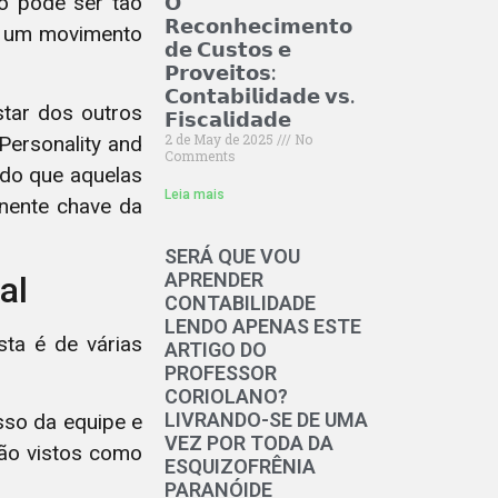
o pode ser tão
𝗢
𝗥𝗲𝗰𝗼𝗻𝗵𝗲𝗰𝗶𝗺𝗲𝗻𝘁𝗼
ar um movimento
𝗱𝗲 𝗖𝘂𝘀𝘁𝗼𝘀 𝗲
𝗣𝗿𝗼𝘃𝗲𝗶𝘁𝗼𝘀:
𝗖𝗼𝗻𝘁𝗮𝗯𝗶𝗹𝗶𝗱𝗮𝗱𝗲 𝘃𝘀.
tar dos outros
𝗙𝗶𝘀𝗰𝗮𝗹𝗶𝗱𝗮𝗱𝗲
2 de May de 2025
No
Personality and
Comments
 do que aquelas
Leia mais
nente chave da
SERÁ QUE VOU
APRENDER
al
CONTABILIDADE
LENDO APENAS ESTE
sta é de várias
ARTIGO DO
PROFESSOR
CORIOLANO?
LIVRANDO-SE DE UMA
sso da equipe e
VEZ POR TODA DA
ão vistos como
ESQUIZOFRÊNIA
PARANÓIDE