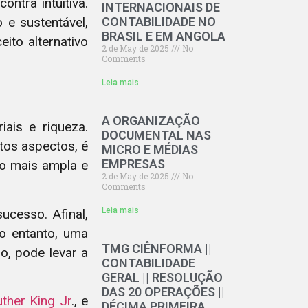
ontra intuitiva.
INTERNACIONAIS DE
 e sustentável,
CONTABILIDADE NO
BRASIL E EM ANGOLA
ito alternativo
2 de May de 2025
No
Comments
Leia mais
A ORGANIZAÇÃO
iais e riqueza.
DOCUMENTAL NAS
tos aspectos, é
MICRO E MÉDIAS
EMPRESAS
ão mais ampla e
2 de May de 2025
No
Comments
Leia mais
cesso. Afinal,
o entanto, uma
TMG CIÊNFORMA ||
o, pode levar a
CONTABILIDADE
GERAL || RESOLUÇÃO
DAS 20 OPERAÇÕES ||
uther King Jr
., e
DÉCIMA PRIMEIRA