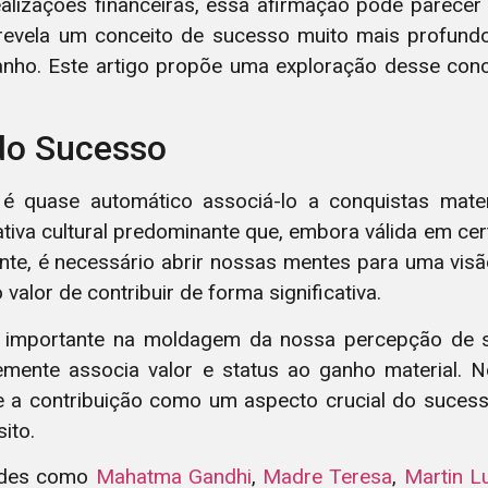
alizações financeiras, essa afirmação pode parecer c
revela um conceito de sucesso muito mais profundo
ho. Este artigo propõe uma exploração desse conce
do Sucesso
 é quase automático associá-lo a conquistas mater
tiva cultural predominante que, embora válida em cer
ente, é necessário abrir nossas mentes para uma vis
valor de contribuir de forma significativa.
 importante na moldagem da nossa percepção de su
ente associa valor e status ao ganho material. N
 a contribuição como um aspecto crucial do sucess
ito.
dades como
Mahatma Gandhi
,
Madre Teresa
,
Martin L