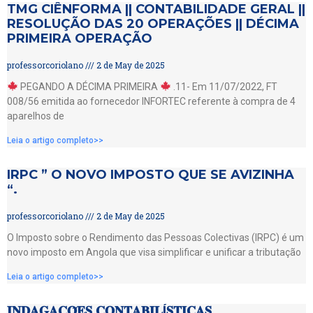
TMG CIÊNFORMA || CONTABILIDADE GERAL ||
RESOLUÇÃO DAS 20 OPERAÇÕES || DÉCIMA
PRIMEIRA OPERAÇÃO
professorcoriolano
2 de May de 2025
PEGANDO A DÉCIMA PRIMEIRA
.11- Em 11/07/2022, FT
008/56 emitida ao fornecedor INFORTEC referente à compra de 4
aparelhos de
Leia o artigo completo>>
IRPC ” O NOVO IMPOSTO QUE SE AVIZINHA
“.
professorcoriolano
2 de May de 2025
O Imposto sobre o Rendimento das Pessoas Colectivas (IRPC) é um
novo imposto em Angola que visa simplificar e unificar a tributação
Leia o artigo completo>>
𝐈𝐍𝐃𝐀𝐆𝐀𝐂̧𝐎̃𝐄𝐒 𝐂𝐎𝐍𝐓𝐀𝐁𝐈𝐋Í𝐒𝐓𝐈𝐂𝐀𝐒