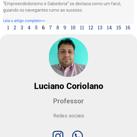
“Empreendedorismo e Sabedoria” se destaca como um farol,
guiando os navegantes rumo ao sucesso.
Leia o artigo completo>>
1
2
3
4
5
6
7
8
9
10
11
12
13
14
15
16
Luciano Coriolano
Professor
Redes sociais